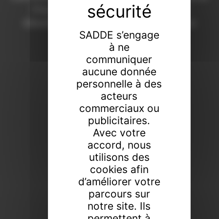
Chaumont depuis 1908. Une expertise
d’excellence pour révéler la valeur de vos
SADDE s’engage
collections.
à ne
FAIRE ESTIMER UN BIEN
communiquer
aucune donnée
PROCHAINES VENTES
personnelle à des
acteurs
commerciaux ou
publicitaires.
Avec votre
accord, nous
utilisons des
cookies afin
d’améliorer votre
parcours sur
notre site. Ils
permettent à