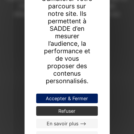
parcours sur
Chaumont depuis 1908. Une expertise
notre site. Ils
d’excellence pour révéler la valeur de vos
permettent à
collections.
SADDE d’en
FAIRE ESTIMER UN BIEN
mesurer
l’audience, la
PROCHAINES VENTES
performance et
de vous
proposer des
contenus
personnalisés.
Accepter & Fermer
Refuser
En savoir plus -->