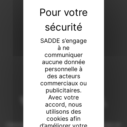
SADDE s’engage
à ne
communiquer
aucune donnée
personnelle à
des acteurs
commerciaux ou
publicitaires.
Vendeur de tout,
Avec votre
accord, nous
faiseur de rien
utilisons des
cookies afin
Commissaires-priseurs de père en fils à Dijon et
d’améliorer votre