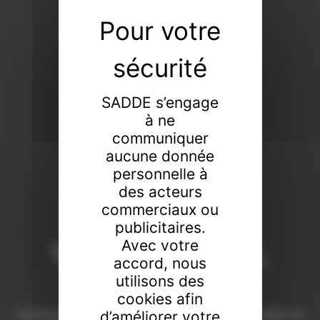
SADDE s’engage
à ne
communiquer
aucune donnée
personnelle à
des acteurs
commerciaux ou
publicitaires.
Vendeur de tout,
Avec votre
accord, nous
faiseur de rien
utilisons des
cookies afin
Commissaires-priseurs de père en fils à Dijon et
d’améliorer votre