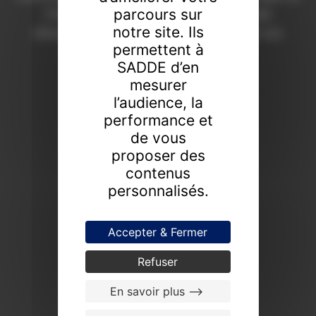
parcours sur
Chaumont depuis 1908. Une expertise
notre site. Ils
d’excellence pour révéler la valeur de vos
permettent à
collections.
SADDE d’en
FAIRE ESTIMER UN BIEN
mesurer
l’audience, la
PROCHAINES VENTES
performance et
de vous
proposer des
contenus
personnalisés.
Accepter & Fermer
Refuser
En savoir plus -->