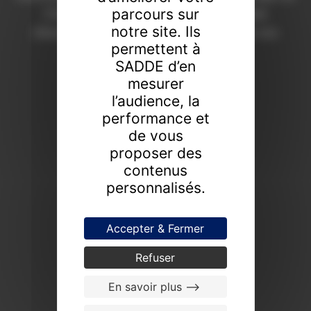
parcours sur
Chaumont depuis 1908. Une expertise
notre site. Ils
d’excellence pour révéler la valeur de vos
permettent à
collections.
SADDE d’en
FAIRE ESTIMER UN BIEN
mesurer
l’audience, la
PROCHAINES VENTES
performance et
de vous
proposer des
contenus
personnalisés.
Accepter & Fermer
Refuser
En savoir plus -->