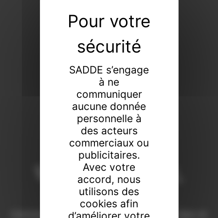
SADDE s’engage
à ne
communiquer
aucune donnée
personnelle à
des acteurs
commerciaux ou
publicitaires.
Vendeur de tout,
Avec votre
accord, nous
faiseur de rien
utilisons des
cookies afin
Commissaires-priseurs de père en fils à Dijon et
d’améliorer votre