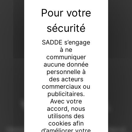
SADDE s’engage
à ne
communiquer
aucune donnée
personnelle à
des acteurs
commerciaux ou
publicitaires.
Vendeur de tout,
Avec votre
accord, nous
faiseur de rien
utilisons des
cookies afin
Commissaires-priseurs de père en fils à Dijon et
d’améliorer votre