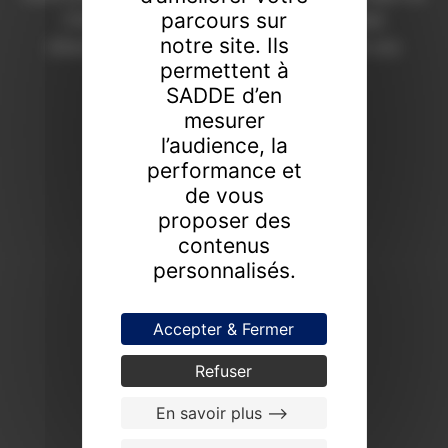
parcours sur
Chaumont depuis 1908. Une expertise
notre site. Ils
d’excellence pour révéler la valeur de vos
permettent à
collections.
SADDE d’en
FAIRE ESTIMER UN BIEN
mesurer
l’audience, la
PROCHAINES VENTES
performance et
de vous
proposer des
contenus
personnalisés.
Accepter & Fermer
Refuser
En savoir plus -->