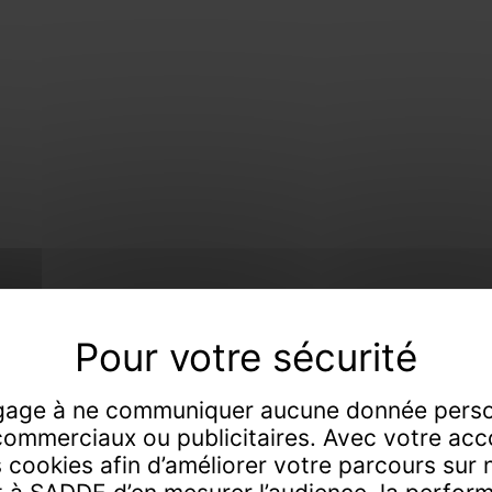
 de tout, faiseur
age à ne communiquer aucune donnée perso
commerciaux ou publicitaires. Avec votre acc
s cookies afin d’améliorer votre parcours sur no
s-priseurs de père en fils à Dijon et Chaumont 