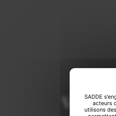
Vendeur
SADDE s’eng
acteurs 
utilisons de
Commissaire