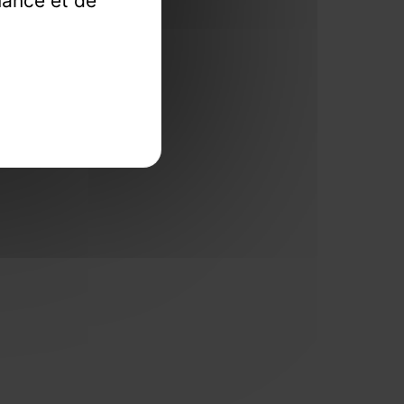
mance et de
llections.