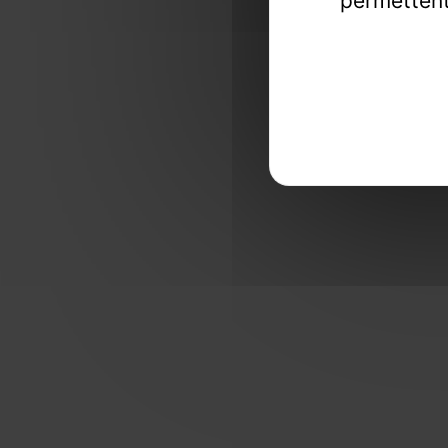
permettent
Une exper