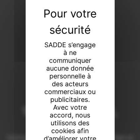
SADDE s’engage
à ne
communiquer
aucune donnée
personnelle à
des acteurs
commerciaux ou
publicitaires.
Vendeur de tout,
Avec votre
accord, nous
faiseur de rien
utilisons des
cookies afin
Commissaires-priseurs de père en fils à Dijon et
d’améliorer votre