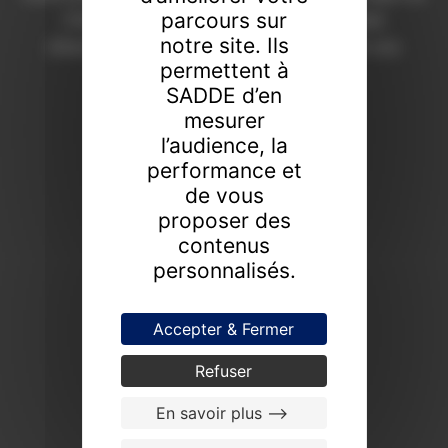
parcours sur
Chaumont depuis 1908. Une expertise
notre site. Ils
d’excellence pour révéler la valeur de vos
permettent à
collections.
SADDE d’en
FAIRE ESTIMER UN BIEN
mesurer
l’audience, la
PROCHAINES VENTES
performance et
de vous
proposer des
contenus
personnalisés.
Accepter & Fermer
Refuser
En savoir plus -->