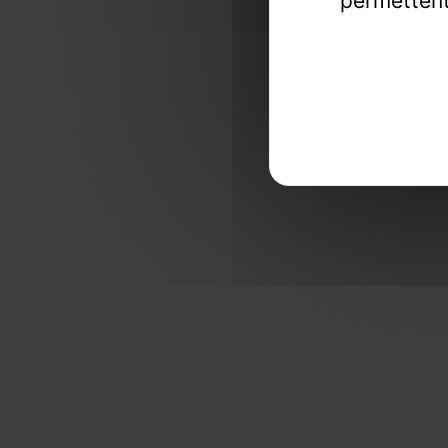
permettent
Une exper