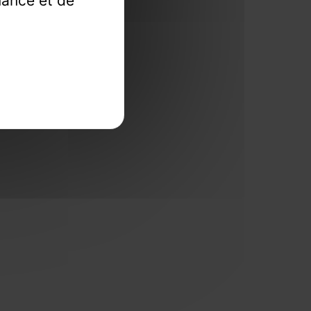
mance et de
llections.