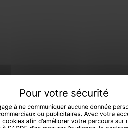
 de tout, faiseur
age à ne communiquer aucune donnée perso
commerciaux ou publicitaires. Avec votre acc
s cookies afin d’améliorer votre parcours sur no
s-priseurs de père en fils à Dijon et Chaumont 