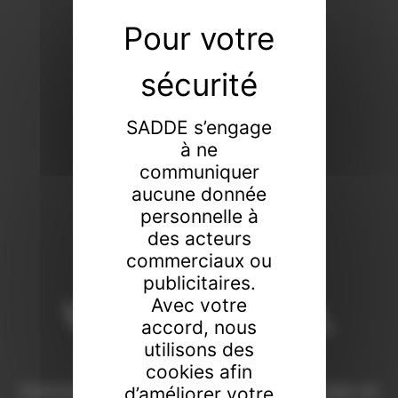
SADDE s’engage
à ne
communiquer
aucune donnée
personnelle à
des acteurs
commerciaux ou
publicitaires.
Vendeur de tout,
Avec votre
accord, nous
faiseur de rien
utilisons des
cookies afin
Commissaires-priseurs de père en fils à Dijon et
d’améliorer votre