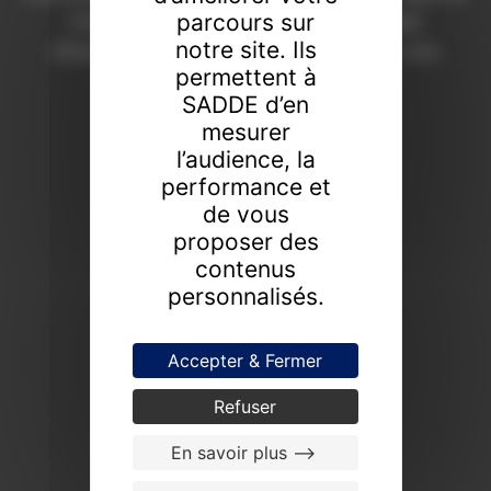
parcours sur
Chaumont depuis 1908. Une expertise
notre site. Ils
d’excellence pour révéler la valeur de vos
permettent à
collections.
SADDE d’en
FAIRE ESTIMER UN BIEN
mesurer
l’audience, la
PROCHAINES VENTES
performance et
de vous
proposer des
contenus
personnalisés.
Accepter & Fermer
Refuser
En savoir plus -->