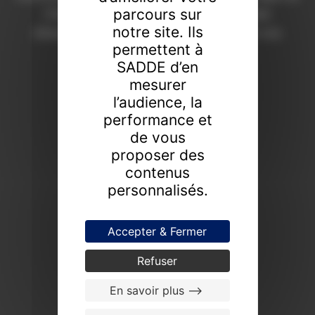
parcours sur
Chaumont depuis 1908. Une expertise
notre site. Ils
d’excellence pour révéler la valeur de vos
permettent à
collections.
SADDE d’en
FAIRE ESTIMER UN BIEN
mesurer
l’audience, la
PROCHAINES VENTES
performance et
de vous
proposer des
contenus
personnalisés.
Accepter & Fermer
Refuser
En savoir plus -->