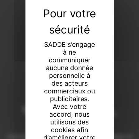
SADDE s’engage
à ne
communiquer
aucune donnée
personnelle à
des acteurs
commerciaux ou
publicitaires.
Vendeur de tout,
Avec votre
accord, nous
faiseur de rien
utilisons des
cookies afin
Commissaires-priseurs de père en fils à Dijon et
d’améliorer votre