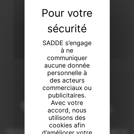
SADDE s’engage
à ne
communiquer
aucune donnée
personnelle à
des acteurs
commerciaux ou
publicitaires.
Vendeur de tout,
Avec votre
accord, nous
faiseur de rien
utilisons des
cookies afin
Commissaires-priseurs de père en fils à Dijon et
d’améliorer votre