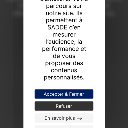
parcours sur
Chaumont depuis 1908. Une expertise
notre site. Ils
d’excellence pour révéler la valeur de vos
permettent à
collections.
SADDE d’en
FAIRE ESTIMER UN BIEN
mesurer
l’audience, la
PROCHAINES VENTES
performance et
de vous
proposer des
contenus
personnalisés.
Accepter & Fermer
Refuser
En savoir plus -->