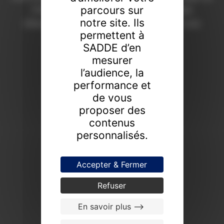
parcours sur
Chaumont depuis 1908. Une expertise
notre site. Ils
d’excellence pour révéler la valeur de vos
permettent à
collections.
SADDE d’en
FAIRE ESTIMER UN BIEN
mesurer
l’audience, la
PROCHAINES VENTES
performance et
de vous
proposer des
contenus
personnalisés.
Accepter & Fermer
Refuser
En savoir plus -->