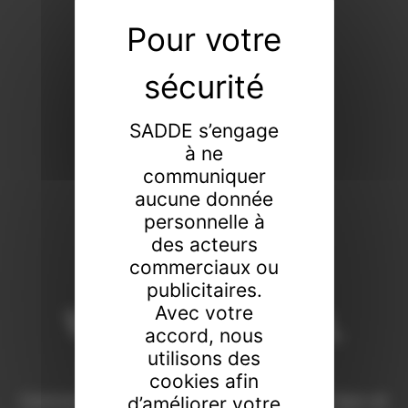
SADDE s’engage
à ne
communiquer
aucune donnée
personnelle à
des acteurs
commerciaux ou
publicitaires.
Vendeur de tout,
Avec votre
accord, nous
faiseur de rien
utilisons des
cookies afin
Commissaires-priseurs de père en fils à Dijon et
d’améliorer votre