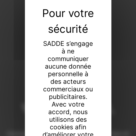
SADDE s’engage
à ne
communiquer
aucune donnée
personnelle à
des acteurs
commerciaux ou
publicitaires.
Vendeur de tout,
Avec votre
accord, nous
faiseur de rien
utilisons des
cookies afin
Commissaires-priseurs de père en fils à Dijon et
d’améliorer votre