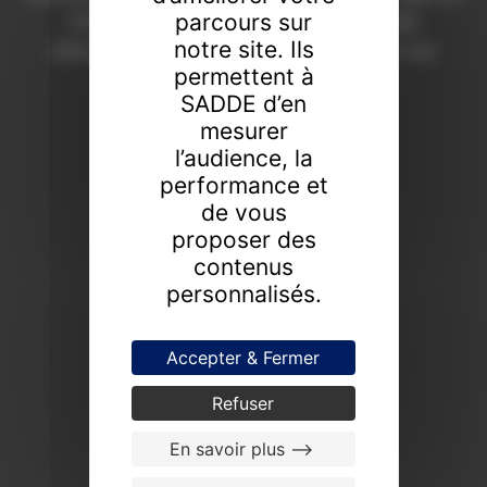
parcours sur
Chaumont depuis 1908. Une expertise
notre site. Ils
d’excellence pour révéler la valeur de vos
permettent à
collections.
SADDE d’en
FAIRE ESTIMER UN BIEN
mesurer
l’audience, la
PROCHAINES VENTES
performance et
de vous
proposer des
contenus
personnalisés.
Accepter & Fermer
Refuser
En savoir plus -->