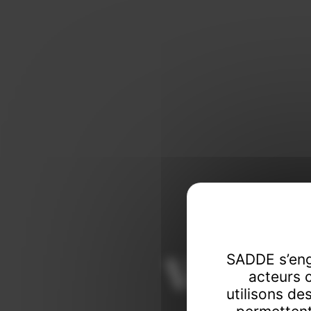
Vendeur
SADDE s’eng
acteurs 
utilisons de
Commissaire