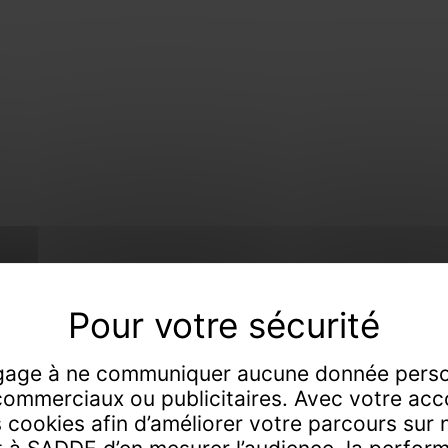
 de tout, faiseur
age à ne communiquer aucune donnée perso
commerciaux ou publicitaires. Avec votre acc
s cookies afin d’améliorer votre parcours sur no
s-priseurs de père en fils à Dijon et Chaumont 