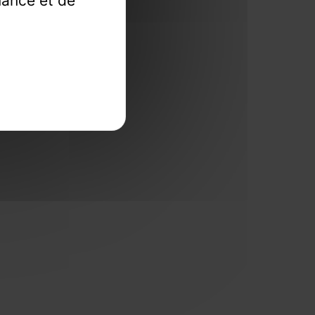
mance et de
llections.