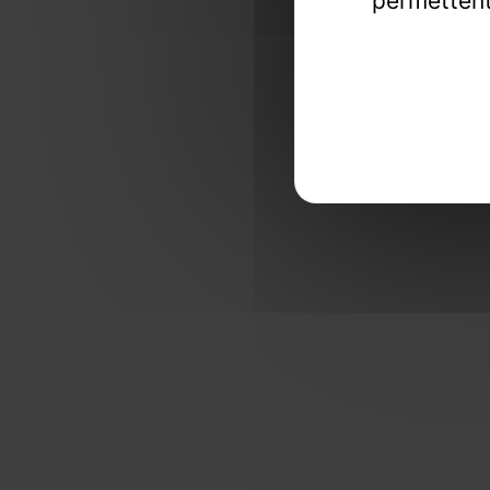
permettent
Une exper