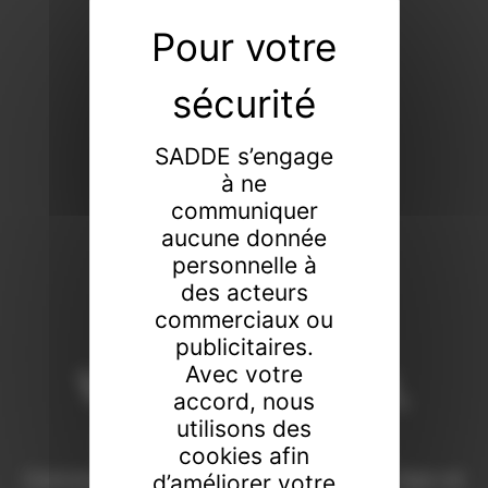
SADDE s’engage
à ne
communiquer
aucune donnée
personnelle à
des acteurs
commerciaux ou
publicitaires.
Vendeur de tout,
Avec votre
accord, nous
faiseur de rien
utilisons des
cookies afin
Commissaires-priseurs de père en fils à Dijon et
d’améliorer votre