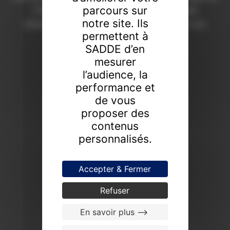
parcours sur
Chaumont depuis 1908. Une expertise
notre site. Ils
d’excellence pour révéler la valeur de vos
permettent à
collections.
SADDE d’en
FAIRE ESTIMER UN BIEN
mesurer
l’audience, la
PROCHAINES VENTES
performance et
de vous
proposer des
contenus
personnalisés.
Accepter & Fermer
Refuser
En savoir plus -->