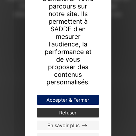
parcours sur
Chaumont depuis 1908. Une expertise
notre site. Ils
d’excellence pour révéler la valeur de vos
permettent à
collections.
SADDE d’en
FAIRE ESTIMER UN BIEN
mesurer
l’audience, la
PROCHAINES VENTES
performance et
de vous
proposer des
contenus
personnalisés.
Accepter & Fermer
Refuser
En savoir plus -->