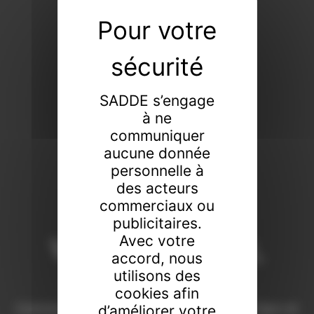
SADDE s’engage
à ne
communiquer
aucune donnée
personnelle à
des acteurs
commerciaux ou
publicitaires.
Vendeur de tout,
Avec votre
accord, nous
faiseur de rien
utilisons des
cookies afin
Commissaires-priseurs de père en fils à Dijon et
d’améliorer votre