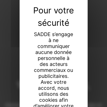
SADDE s’engage
à ne
communiquer
aucune donnée
personnelle à
des acteurs
commerciaux ou
publicitaires.
Vendeur de tout,
Avec votre
accord, nous
faiseur de rien
utilisons des
cookies afin
Commissaires-priseurs de père en fils à Dijon et
d’améliorer votre