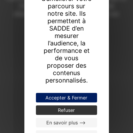
parcours sur
Chaumont depuis 1908. Une expertise
notre site. Ils
d’excellence pour révéler la valeur de vos
permettent à
collections.
SADDE d’en
FAIRE ESTIMER UN BIEN
mesurer
l’audience, la
PROCHAINES VENTES
performance et
de vous
proposer des
contenus
personnalisés.
Accepter & Fermer
Refuser
En savoir plus -->