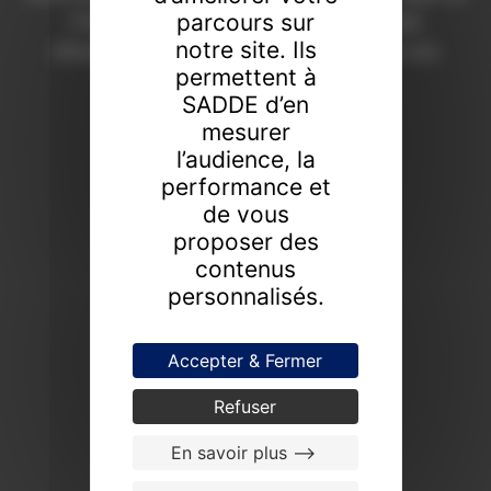
parcours sur
Chaumont depuis 1908. Une expertise
notre site. Ils
d’excellence pour révéler la valeur de vos
permettent à
collections.
SADDE d’en
FAIRE ESTIMER UN BIEN
mesurer
l’audience, la
PROCHAINES VENTES
performance et
de vous
proposer des
contenus
personnalisés.
Accepter & Fermer
Refuser
En savoir plus -->