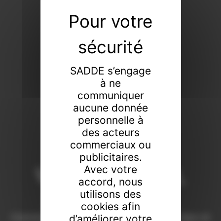
SADDE s’engage
à ne
communiquer
aucune donnée
personnelle à
des acteurs
commerciaux ou
publicitaires.
Vendeur de tout,
Avec votre
accord, nous
faiseur de rien
utilisons des
cookies afin
Commissaires-priseurs de père en fils à Dijon et
d’améliorer votre